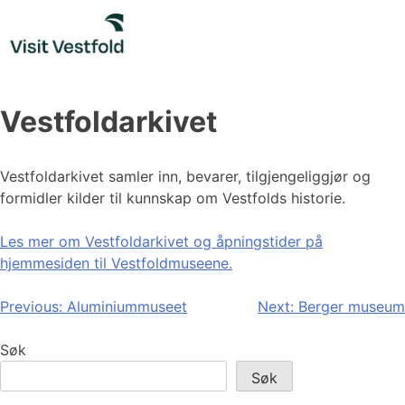
Skip
to
content
Vestfoldarkivet
Vestfoldarkivet samler inn, bevarer, tilgjengeliggjør og
formidler kilder til kunnskap om Vestfolds historie.
Les mer om Vestfoldarkivet og åpningstider på
hjemmesiden til Vestfoldmuseene.
Innleggsnavigasjon
Previous:
Aluminiummuseet
Next:
Berger museum
Søk
Søk