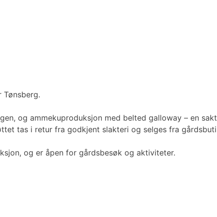
or Tønsberg.
kogen, og ammekuproduksjon med belted galloway – en sa
jøttet tas i retur fra godkjent slakteri og selges fra gårdsb
sjon, og er åpen for gårdsbesøk og aktiviteter.