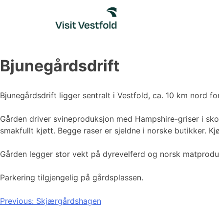
Skip
to
content
Bjunegårdsdrift
Bjunegårdsdrift ligger sentralt i Vestfold, ca. 10 km nord f
Gården driver svineproduksjon med Hampshire-griser i s
smakfullt kjøtt. Begge raser er sjeldne i norske butikker. K
Gården legger stor vekt på dyrevelferd og norsk matproduk
Parkering tilgjengelig på gårdsplassen.
Innleggsnavigasjon
Previous:
Skjærgårdshagen