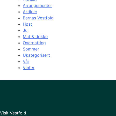
Arrangementer
Artikler
Barnas Vestfold
Høst
Jul
Mat & drikke
Overnatting
Sommer
Ukategorisert
Vår
Vinter
Visit Vestfold