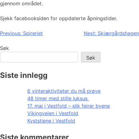
gjennom området.
Sjekk facebooksiden for oppdaterte åpningstider.
Innleggsnavigasjon
Previous:
Spireriet
Next:
Skjærgårdshagen
Søk
Søk
Siste innlegg
6 vinteraktiviteter du må prøve
48 timer med stille luksus
17. mai i Vestfold – slik feirer byene
Vikingveien i Vestfold
Kyststiene i Vestfold
Siste kommentarer