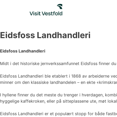
Skip
to
content
Eidsfoss Landhandleri
Eidsfoss Landhandleri
Midt i det historiske jernverkssamfunnet Eidsfoss finner du N
Eidsfoss Landhandleri ble etablert i 1868 av arbeiderne ved
minner om den klassiske landhandelen – en ekte «krimskram
I hyllene finner du det meste du trenger i hverdagen, komb
hyggelige kaffekroken, eller på sitteplassene ute, møt loka
Eidsfoss Landhandleri er et populært stopp for både fast