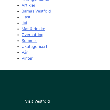
Artikler
Barnas Vestfold
Høst
Jul
Mat & drikke
Overnatting
Sommer
Ukategorisert
Vår
Vinter
Visit Vestfold