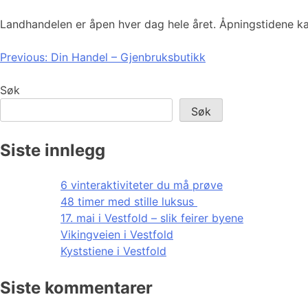
Landhandelen er åpen hver dag hele året. Åpningstidene ka
Innleggsnavigasjon
Previous:
Din Handel – Gjenbruksbutikk
Søk
Søk
Siste innlegg
6 vinteraktiviteter du må prøve
48 timer med stille luksus
17. mai i Vestfold – slik feirer byene
Vikingveien i Vestfold
Kyststiene i Vestfold
Siste kommentarer