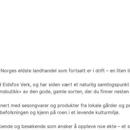
orges eldste landhandel som fortsatt er i drift – en liten ti
 Eidsfos Verk, og har siden vært et naturlig samlingspunkt 
sbutikk» av den gode, gamle sorten, der du finner nesten 
inert med sesongvarer og produkter fra lokale gårder og pro
lbefolkningen og kjenn på roen i et levende kulturmiljø.
boende og besøkende som ønsker å oppleve noe ekte – et st