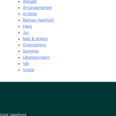
Aktuelt
Arrangementer
Artikler
Barnas Vestfold
Høst
Jul
Mat & drikke
Overnatting
Sommer
Ukategorisert
Vår
Vinter
Visit Vestfold