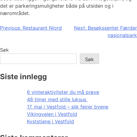
det er parkeringsmuligheter både på utsiden og i
nærområdet.
Innleggsnavigasjon
Previous:
Restaurant Njord
Next:
Besøkssenter Færder
nasjonalpark
Søk
Søk
Siste innlegg
6 vinteraktiviteter du må prøve
48 timer med stille luksus
17. mai i Vestfold – slik feirer byene
Vikingveien i Vestfold
Kyststiene i Vestfold