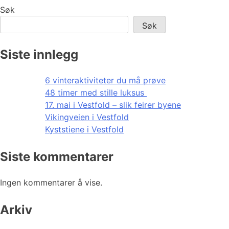
Søk
Søk
Siste innlegg
6 vinteraktiviteter du må prøve
48 timer med stille luksus
17. mai i Vestfold – slik feirer byene
Vikingveien i Vestfold
Kyststiene i Vestfold
Siste kommentarer
Ingen kommentarer å vise.
Arkiv