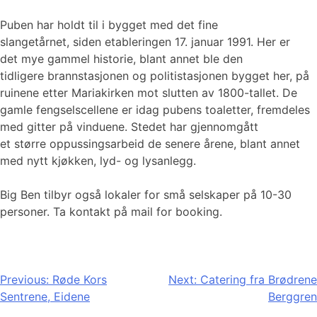
Puben har holdt til i bygget med det fine
slangetårnet, siden etableringen 17. januar 1991. Her er
det mye gammel historie, blant annet ble den
tidligere brannstasjonen og politistasjonen bygget her, på
ruinene etter Mariakirken mot slutten av 1800-tallet. De
gamle fengselscellene er idag pubens toaletter, fremdeles
med gitter på vinduene. Stedet har gjennomgått
et større oppussingsarbeid de senere årene, blant annet
med nytt kjøkken, lyd- og lysanlegg.
Big Ben tilbyr også lokaler for små selskaper på 10-30
personer. Ta kontakt på mail for booking.
Innleggsnavigasjon
Previous:
Røde Kors
Next:
Catering fra Brødrene
Sentrene, Eidene
Berggren