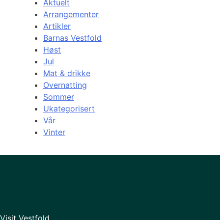
Aktuelt
Arrangementer
Artikler
Barnas Vestfold
Høst
Jul
Mat & drikke
Overnatting
Sommer
Ukategorisert
Vår
Vinter
Visit Vestfold