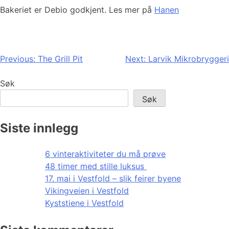
Bakeriet er Debio godkjent. Les mer på
Hanen
Innleggsnavigasjon
Previous:
The Grill Pit
Next:
Larvik Mikrobryggeri
Søk
Søk
Siste innlegg
6 vinteraktiviteter du må prøve
48 timer med stille luksus
17. mai i Vestfold – slik feirer byene
Vikingveien i Vestfold
Kyststiene i Vestfold