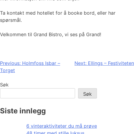
Ta kontakt med hotellet for å booke bord, eller har
spørsmål.
Velkommen til Grand Bistro, vi ses på Grand!
Innleggsnavigasjon
Previous:
Holmfoss Isbar –
Next:
Ellings – Festiviteten
Torget
Søk
Søk
Siste innlegg
6 vinteraktiviteter du må prøve
48 timer med stille luksus