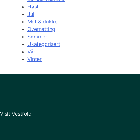
Høst
Jul
Mat & drikke
Overnatting
Sommer
Ukategorisert
Vår
Vinter
Visit Vestfold