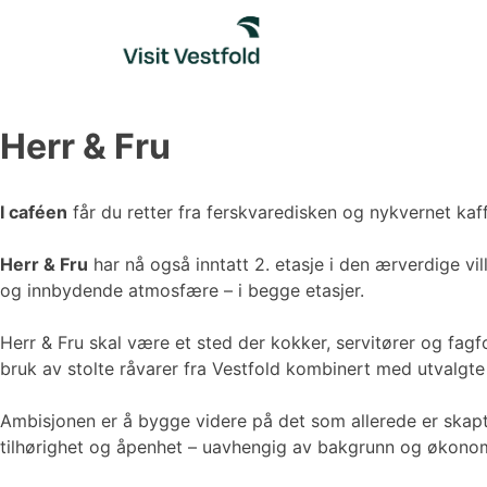
Skip
to
content
Herr & Fru
I caféen
får du retter fra ferskvaredisken og nykvernet kaf
Herr & Fru
har nå også inntatt 2. etasje i den ærverdige vil
og innbydende atmosfære – i begge etasjer.
Herr & Fru skal være et sted der kokker, servitører og fagfo
bruk av stolte råvarer fra Vestfold kombinert med utvalgte
Ambisjonen er å bygge videre på det som allerede er skapt,
tilhørighet og åpenhet – uavhengig av bakgrunn og økonom