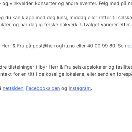
 og vinkvelder, konserter og andre eventer. Følg med på n
g du kan kjøpe med deg lunsj, middag eller retter til sel
ukter, og har daglig ferske bakverk. Utvalget varierer etter 
kt Herr & Fru på post@herrogfru.no eller 40 00 99 60. Se
ne
dre tilstelninger tilbyr Herr & Fru selskapslokaler og fasili
akt for en titt i de koselige lokalene, eller send en foresp
på
nettsiden
,
Facebooksiden
og
Instagram
.