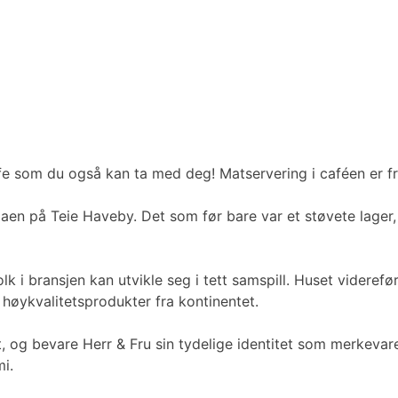
fe som du også kan ta med deg! Matservering i caféen er fra
laen på Teie Haveby. Det som før bare var et støvete lager, 
lk i bransjen kan utvikle seg i tett samspill. Huset videref
 høykvalitetsprodukter fra kontinentet.
 og bevare Herr & Fru sin tydelige identitet som merkevare
i.