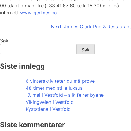
00 (dagtid man.-fre.), 33 41 67 60 (e.kl.15.30) eller på
internett
www
.hjertnes.no
Innleggsnavigasjon
Next:
James Clark Pub & Restaurant
Søk
Søk
Siste innlegg
6 vinteraktiviteter du må prøve
48 timer med stille luksus
17. mai i Vestfold – slik feirer byene
Vikingveien i Vestfold
Kyststiene i Vestfold
Siste kommentarer