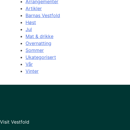
Arrangementer
Artikler
Barnas Vestfold
Høst
Jul
Mat & drikke
Overnatting
Sommer
Ukategorisert
Vår
Vinter
Visit Vestfold