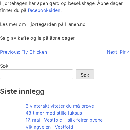
​​​​​Hjortehagen har åpen gård og besøkshage! Åpne dager
finner du på
facebooksiden
.
Les mer om Hjortegården på Hanen.no
Salg av kaffe og is på åpne dager.
Innleggsnavigasjon
Previous:
Fly Chicken
Next:
Pir 4
Søk
Søk
Siste innlegg
6 vinteraktiviteter du må prøve
48 timer med stille luksus
17. mai i Vestfold – slik feirer byene
Vikingveien i Vestfold