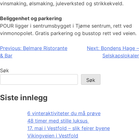
vinsmaking, ølsmaking, juleverksted og strikkekveld.
Beliggenhet og parkering
POUR ligger i sentrumsbygget i Tjøme sentrum, rett ved
vinmonopolet. Gratis parkering og busstop rett ved veien.
Innleggsnavigasjon
Previous:
Belmare Ristorante
Next:
Bondens Hage –
& Bar
Selskapslokaler
Søk
Søk
Siste innlegg
6 vinteraktiviteter du må prøve
48 timer med stille luksus
17. mai i Vestfold – slik feirer byene
Vikingveien i Vestfold