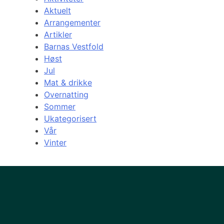
Aktuelt
Arrangementer
Artikler
Barnas Vestfold
Høst
Jul
Mat & drikke
Overnatting
Sommer
Ukategorisert
Vår
Vinter