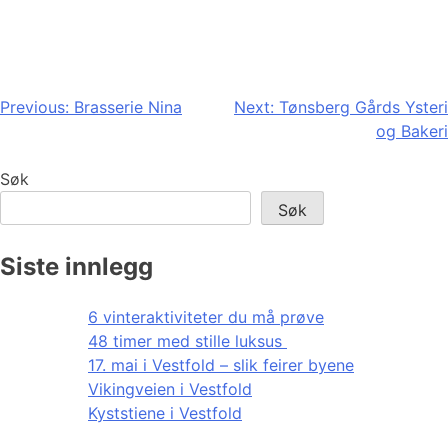
Innleggsnavigasjon
Previous:
Brasserie Nina
Next:
Tønsberg Gårds Ysteri
og Bakeri
Søk
Søk
Siste innlegg
6 vinteraktiviteter du må prøve
48 timer med stille luksus
17. mai i Vestfold – slik feirer byene
Vikingveien i Vestfold
Kyststiene i Vestfold