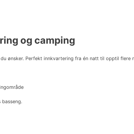
ering og camping
u ønsker. Perfekt innkvartering fra én natt til opptil flere
mpingområde
rs basseng.