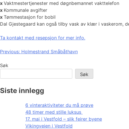
x
Vaktmestertjenester med døgnbemannet vakttelefon
x
Kommunale avgifter
x
Tømmestasjon for bobil
Dal Gjestegaard kan også tilby vask av klær i vaskerom, de
Ta kontakt med resepsjon for mer info.
Innleggsnavigasjon
Previous:
Holmestrand Småbåthavn
Søk
Søk
Siste innlegg
6 vinteraktiviteter du må prøve
48 timer med stille luksus
17. mai i Vestfold – slik feirer byene
Vikingveien i Vestfold