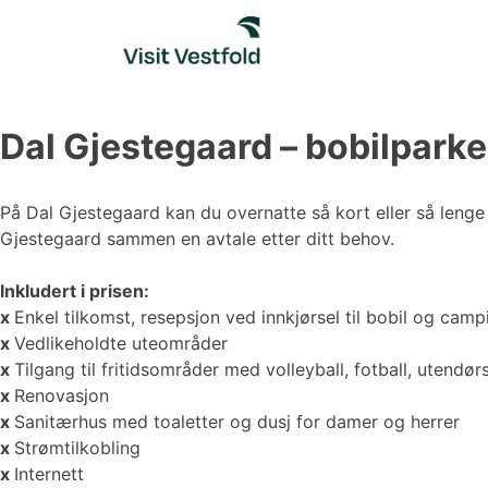
Skip
to
content
Dal Gjestegaard – bobilpark
På Dal Gjestegaard kan du overnatte så kort eller så lenge d
Gjestegaard sammen en avtale etter ditt behov.
Inkludert i prisen:
x
Enkel tilkomst, resepsjon ved innkjørsel til bobil og ca
x
Vedlikeholdte uteområder
x
Tilgang til fritidsområder med volleyball, fotball, utendø
x
Renovasjon
x
Sanitærhus med toaletter og dusj for damer og herrer
x
Strømtilkobling
x
Internett