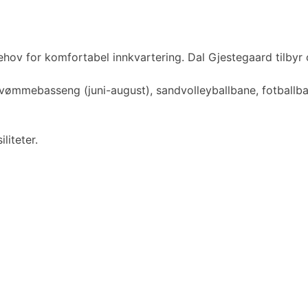
hov for komfortabel innkvartering. Dal Gjestegaard tilbyr o
ømmebasseng (juni-august), sandvolleyballbane, fotballbane
liteter.