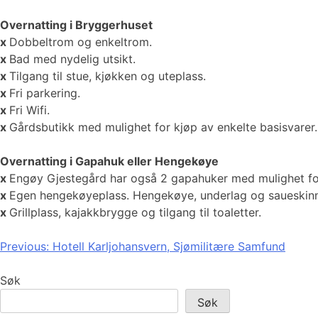
Overnatting i Bryggerhuset
x
Dobbeltrom og enkeltrom.
x
Bad med nydelig utsikt.
x
Tilgang til stue, kjøkken og uteplass.
x
Fri parkering.
x
Fri Wifi.
x
Gårdsbutikk med mulighet for kjøp av enkelte basisvarer.
Overnatting i Gapahuk eller Hengekøye
x
Engøy Gjestegård har også 2 gapahuker med mulighet for 
x
Egen hengekøyeplass. Hengekøye, underlag og saueskinn 
x
Grillplass, kajakkbrygge og tilgang til toaletter.
Innleggsnavigasjon
Previous:
Hotell Karljohansvern, Sjømilitære Samfund
Søk
Søk