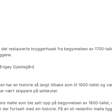
det restaurerte bryggerhuset fra begynnelsen av 1700-tallet
eggene.
 Engøy Gjestegård.
den har en historie så langt tilbake som til 1600-tallet og 
har vært skippere på seilskuter.
ens mølle som ble satt opp på begynnelsen av 1800-tallet, o
r der fortsatt med sin historie. På en sti nedenfor mølla l