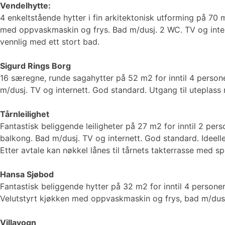
Vendelhytte:
4 enkeltstående hytter i fin arkitektonisk utforming på 70 m
med oppvaskmaskin og frys. Bad m/dusj. 2 WC. TV og intern
vennlig med ett stort bad.
Sigurd Rings Borg
16 særegne, runde sagahytter på 52 m2 for inntil 4 perso
m/dusj. TV og internett. God standard. Utgang til uteplass me
Tårnleilighet
Fantastisk beliggende leiligheter på 27 m2 for inntil 2 pe
balkong. Bad m/dusj. TV og internett. God standard. Ideelle
Etter avtale kan nøkkel lånes til tårnets takterrasse med sp
Hansa Sjøbod
Fantastisk beliggende hytter på 32 m2 for inntil 4 pers
Velutstyrt kjøkken med oppvaskmaskin og frys, bad m/dusj.
Villavogn