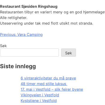
Restaurant Sjøsiden Ringshaug
Restauranten tilbyr en variert meny og en god hjemmelaget 
Alle rettigheter.
Uteservering under tak med flott utsikt mot stranda.
Innleggsnavigasjon
Previous:
Vøra Camping
Søk
Søk
Siste innlegg
6 vinteraktiviteter du må prøve
48 timer med stille luksus
17. mai i Vestfold – slik feirer byene
Vikingveien i Vestfold
Kyststiene i Vestfold