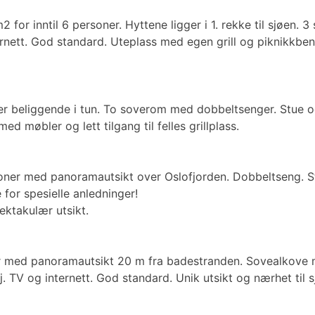
2 for inntil 6 personer. Hyttene ligger i 1. rekke til sjøen
ett. God standard. Uteplass med egen grill og piknikkbenk
ner beliggende i tun. To soverom med dobbeltsenger. Stue 
d møbler og lett tilgang til felles grillplass.
rsoner med panoramautsikt over Oslofjorden. Dobbeltseng. S
 for spesielle anledninger!
ektakulær utsikt.
oner med panoramautsikt 20 m fra badestranden. Sovealkov
 TV og internett. God standard. Unik utsikt og nærhet til 