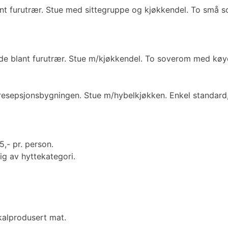
nt furutrær. Stue med sittegruppe og kjøkkendel. To små so
ende blant furutrær. Stue m/kjøkkendel. To soverom med køy
i resepsjonsbygningen. Stue m/hybelkjøkken. Enkel standard,
,- pr. person.
gig av hyttekategori.
kalprodusert mat.