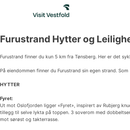
Skip
to
content
Furustrand Hytter og Leiligh
Furustrand finner du kun 5 km fra Tønsberg. Her er det sykk
På eiendommen finner du Furustrand sin egen strand. Som 
HYTTER
Fyret:
Ut mot Oslofjorden ligger «Fyret», inspirert av Rubjerg knud
tillegg til selve lykta på toppen. 3 soverom med dobbelts
mot sørøst og takterrasse.