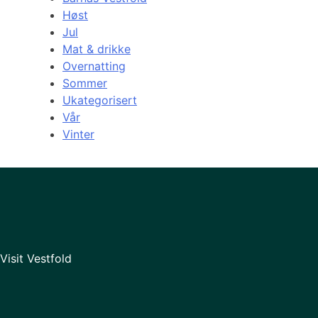
Høst
Jul
Mat & drikke
Overnatting
Sommer
Ukategorisert
Vår
Vinter
Visit Vestfold