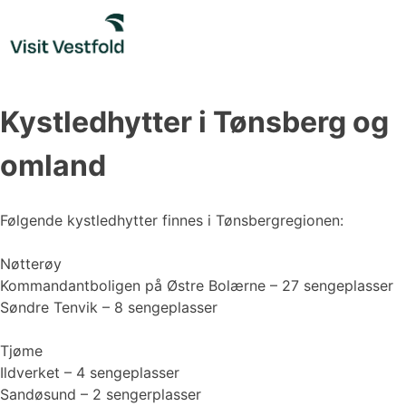
Skip
to
content
Kystledhytter i Tønsberg og
omland
Følgende kystledhytter finnes i Tønsbergregionen:
Nøtterøy
Kommandantboligen på Østre Bolærne – 27 sengeplasser
Søndre Tenvik – 8 sengeplasser
Tjøme
Ildverket – 4 sengeplasser
Sandøsund – 2 sengerplasser