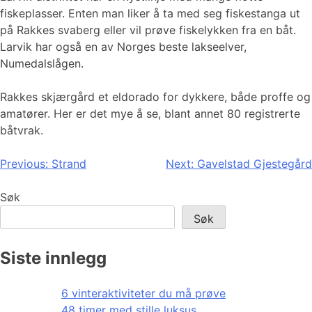
fiskeplasser. Enten man liker å ta med seg fiskestanga ut
på Rakkes svaberg eller vil prøve fiskelykken fra en båt.
Larvik har også en av Norges beste lakseelver,
Numedalslågen.
Rakkes skjærgård et eldorado for dykkere, både proffe og
amatører. Her er det mye å se, blant annet 80 registrerte
båtvrak.
Innleggsnavigasjon
Previous:
Strand
Next:
Gavelstad Gjestegård
Søk
Søk
Siste innlegg
6 vinteraktiviteter du må prøve
48 timer med stille luksus