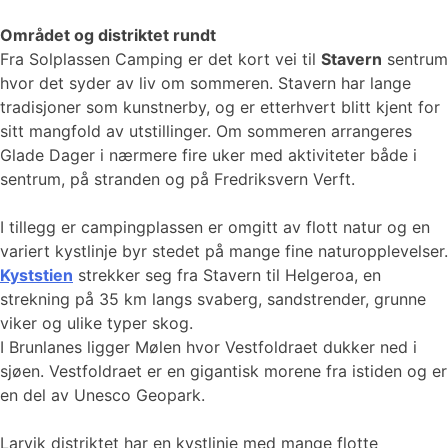
Området og distriktet rundt
Fra Solplassen Camping er det kort vei til
Stavern
sentrum
hvor det syder av liv om sommeren. Stavern har lange
tradisjoner som kunstnerby, og er etterhvert blitt kjent for
sitt mangfold av utstillinger. Om sommeren arrangeres
Glade Dager i nærmere fire uker med aktiviteter både i
sentrum, på stranden og på Fredriksvern Verft.
I tillegg er campingplassen er omgitt av flott natur og en
variert kystlinje byr stedet på mange fine naturopplevelser.
Kyststien
strekker seg fra Stavern til Helgeroa, en
strekning på 35 km langs svaberg, sandstrender, grunne
viker og ulike typer skog.
I Brunlanes ligger Mølen hvor Vestfoldraet dukker ned i
sjøen. Vestfoldraet er en gigantisk morene fra istiden og er
en del av Unesco Geopark.
Larvik distriktet har en kystlinje med mange flotte