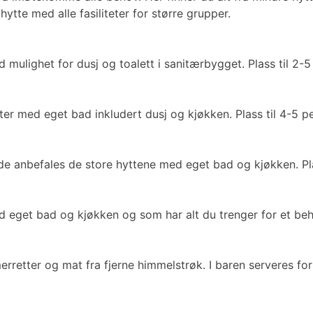
ytte med alle fasiliteter for større grupper.
mulighet for dusj og toalett i sanitærbygget. Plass til 2-5
tter med eget bad inkludert dusj og kjøkken. Plass til 4-5 p
ode anbefales de store hyttene med eget bad og kjøkken. Pla
d eget bad og kjøkken og som har alt du trenger for et beha
rretter og mat fra fjerne himmelstrøk. I baren serveres fo