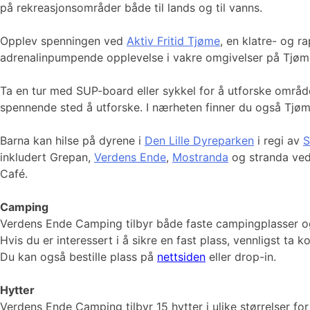
på rekreasjonsområder både til lands og til vanns.
Opplev spenningen ved
Aktiv Fritid Tjøme
, en klatre- og r
adrenalinpumpende opplevelse i vakre omgivelser på Tjøm
Ta en tur med SUP-board eller sykkel for å utforske område
spennende sted å utforske. I nærheten finner du også Tjø
Barna kan hilse på dyrene i
Den Lille Dyreparken
i regi av
S
inkludert Grepan,
Verdens Ende
,
Mostranda
og stranda ve
Café.
Camping
Verdens Ende Camping tilbyr både faste campingplasser og
Hvis du er interessert i å sikre en fast plass, vennligst t
Du kan også bestille plass på
nettsiden
eller drop-in.
Hytter
Verdens Ende Camping tilbyr 15 hytter i ulike størrelser fo