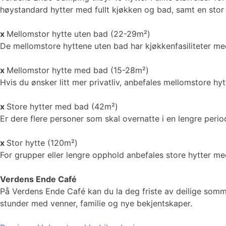
høystandard hytter med fullt kjøkken og bad, samt en stor h
x
Mellomstor hytte uten bad (22-29m²)
De mellomstore hyttene uten bad har kjøkkenfasiliteter med 
x
Mellomstor hytte med bad (15-28m²)
Hvis du ønsker litt mer privatliv, anbefales mellomstore hy
x
Store hytter med bad (42m²)
Er dere flere personer som skal overnatte i en lengre peri
x
Stor hytte (120m²)
For grupper eller lengre opphold anbefales store hytter me
Verdens Ende Café
På Verdens Ende Café kan du la deg friste av deilige somme
stunder med venner, familie og nye bekjentskaper.