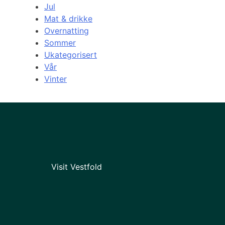
Jul
Mat & drikke
Overnatting
Sommer
Ukategorisert
Vår
Vinter
Visit Vestfold