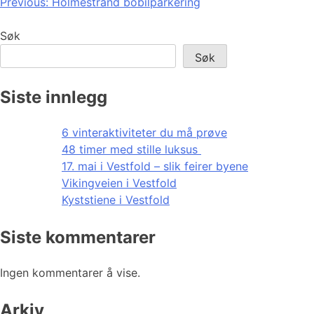
Innleggsnavigasjon
Previous:
Holmestrand bobilparkering
Søk
Søk
Siste innlegg
6 vinteraktiviteter du må prøve
48 timer med stille luksus
17. mai i Vestfold – slik feirer byene
Vikingveien i Vestfold
Kyststiene i Vestfold
Siste kommentarer
Ingen kommentarer å vise.
Arkiv