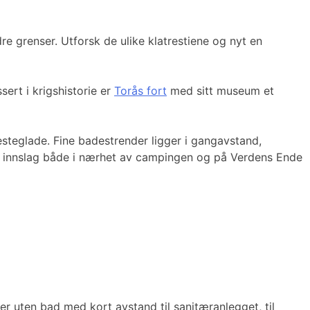
re grenser. Utforsk de ulike klatrestiene og nyt en
ert i krigshistorie er
Torås fort
med sitt museum et
esteglade. Fine badestrender ligger i gangavstand,
le innslag både i nærhet av campingen og på Verdens Ende
er uten bad med kort avstand til sanitæranlegget, til