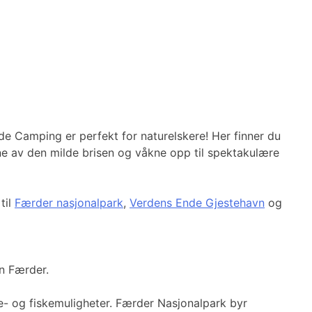
de Camping er perfekt for naturelskere! Her finner du
vne av den milde brisen og våkne opp til spektakulære
til
Færder nasjonalpark
,
Verdens Ende Gjestehavn
og
en Færder.
ade- og fiskemuligheter. Færder Nasjonalpark byr