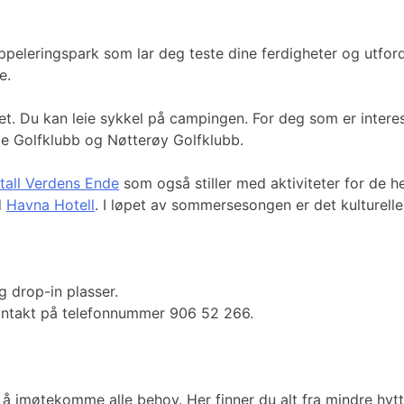
appeleringspark som lar deg teste dine ferdigheter og utford
e.
t. Du kan leie sykkel på campingen. For deg som er interess
me Golfklubb og Nøtterøy Golfklubb.
tall Verdens Ende
som også stiller med aktiviteter for de h
d
Havna Hotell
. I løpet av sommersesongen er det kulturel
 drop-in plasser.
a kontakt på telefonnummer 906 52 266.
r å imøtekomme alle behov. Her finner du alt fra mindre hytt