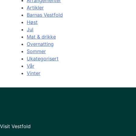
Arrangementer
Artikler
Barnas Vestfold
Høst
Jul
Mat & drikke
Overnatting
Sommer
Ukategorisert
Vår
Vinter
Visit Vestfold