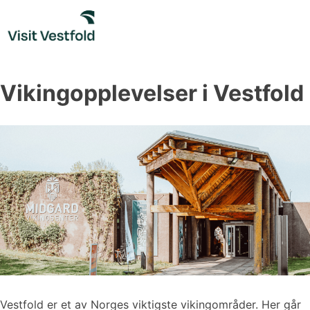
Skip
to
content
Vikingopplevelser i Vestfold
Vestfold er et av Norges viktigste vikingområder. Her går