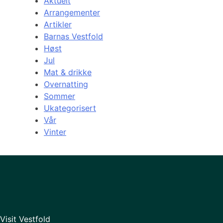
Aktuelt
Arrangementer
Artikler
Barnas Vestfold
Høst
Jul
Mat & drikke
Overnatting
Sommer
Ukategorisert
Vår
Vinter
Visit Vestfold