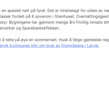
en spesiell natt på fyret. Det er tilrettelagt for utleie av
plasser fordelt på 6 soverom i Steinhuset. Overnattingsgj
tyr. Bygningene har gjennom mange års frivillig innsats bl
stverket og Sparebankstiftelsen.
tt å telte på øya en sommernatt. Husk å følge gjendelde reg
arvik kommunes info om bruk av friområdene i Larvik.