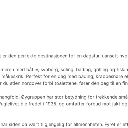
et er den perfekte destinasjonen for en dagstur, uansett hvo
en med båtliv, svaberg, soling, bading, grilling og fisking
keskrik. Perfekt for en dag med bading, krabbesnøre elle
du stien nordover forbi toalettene, fører den deg til en fin
 mangfold. Øygruppen har stor betydning for trekkende små
Fuglelivet ble fredet i 1935, og omfatter forbud mot jakt og
har siden da vært tilgjengelig for allmennheten. Fyret er et