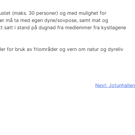
 naustet (maks. 30 personer) og med mulighet for
ester må ta med egen dyne/sovpose, samt mat og
itt satt i stand på dugnad fra medlemmer fra kystlagene
ler for bruk av friområder og vern om natur og dyreliv
Next:
Jotunhallen