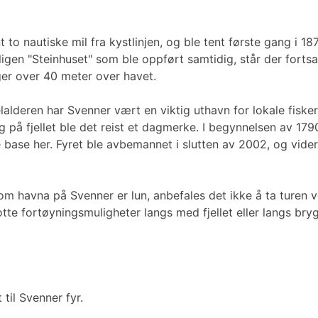
o nautiske mil fra kystlinjen, og ble tent første gang i 187
ligen "Steinhuset" som ble oppført samtidig, står der forts
ager over 40 meter over havet.
lalderen har Svenner vært en viktig uthavn for lokale fiske
 på fjellet ble det reist et dagmerke. I begynnelsen av 179
base her. Fyret ble avbemannet i slutten av 2002, og vider
 om havna på Svenner er lun, anbefales det ikke å ta turen 
otte fortøyningsmuligheter langs med fjellet eller langs br
 til Svenner fyr.