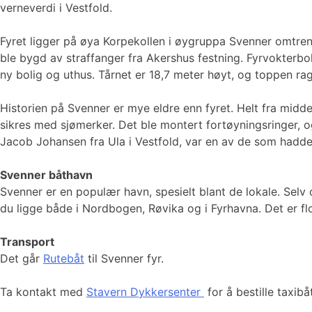
verneverdi i Vestfold.
Fyret ligger på øya Korpekollen i øygruppa Svenner omtrent t
ble bygd av straffanger fra Akershus festning. Fyrvokterbo
ny bolig og uthus. Tårnet er 18,7 meter høyt, og toppen r
Historien på Svenner er mye eldre enn fyret. Helt fra midde
sikres med sjømerker. Det ble montert fortøyningsringer, og
Jacob Johansen fra Ula i Vestfold, var en av de som hadde 
Svenner båthavn
Svenner er en populær havn, spesielt blant de lokale. Selv
du ligge både i Nordbogen, Røvika og i Fyrhavna. Det er fl
Transport
Det går
Rutebåt
til Svenner fyr.
Ta kontakt med
Stavern Dykkersenter
for å bestille taxibåt