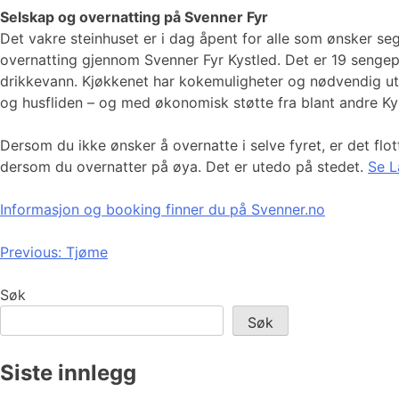
Selskap og overnatting på Svenner Fyr
Det vakre steinhuset er i dag åpent for alle som ønsker seg 
overnatting gjennom Svenner Fyr Kystled. Det er 19 senge
drikkevann. Kjøkkenet har kokemuligheter og nødvendig uts
og husfliden – og med økonomisk støtte fra blant andre Ky
Dersom du ikke ønsker å overnatte i selve fyret, er det flo
dersom du overnatter på øya. Det er utedo på stedet.
Se L
Informasjon og booking finner du på Svenner.no
Innleggsnavigasjon
Previous:
Tjøme
Søk
Søk
Siste innlegg