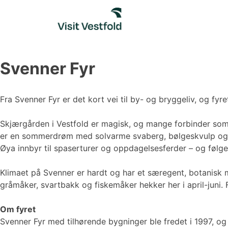
Skip
to
content
Svenner Fyr
Fra Svenner Fyr er det kort vei til by- og bryggeliv, og fyr
Skjærgården i Vestfold er magisk, og mange forbinder sommer
er en sommerdrøm med solvarme svaberg, bølgeskvulp og må
Øya innbyr til spaserturer og oppdagelsesferder – og følger 
Klimaet på Svenner er hardt og har et særegent, botanisk
gråmåker, svartbakk og fiskemåker hekker her i april-juni. 
Om fyret
Svenner Fyr med tilhørende bygninger ble fredet i 1997, og 