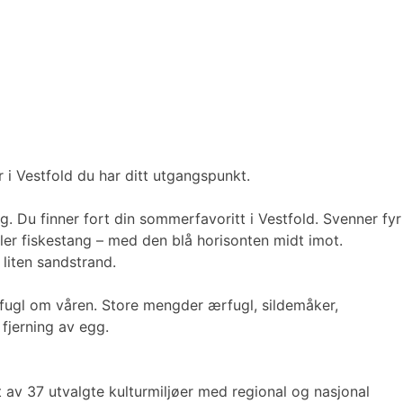
r i Vestfold du har ditt utgangspunkt.
. Du finner fort din sommerfavoritt i Vestfold. Svenner fyr
r fiskestang – med den blå horisonten midt imot.
 liten sandstrand.
fugl om våren. Store mengder ærfugl, sildemåker,
 fjerning av egg.
t av 37 utvalgte kulturmiljøer med regional og nasjonal