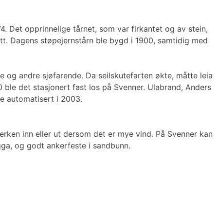
4. Det opprinnelige tårnet, som var firkantet og av stein,
att. Dagens støpejernstårn ble bygd i 1900, samtidig med
re og andre sjøfarende. Da seilskutefarten økte, måtte leia
0 ble det stasjonert fast los på Svenner. Ulabrand, Anders
e automatisert i 2003.
verken inn eller ut dersom det er mye vind. På Svenner kan
ygga, og godt ankerfeste i sandbunn.