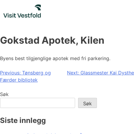
Skip
to
content
Gokstad Apotek, Kilen
Byens best tilgjenglige apotek med fri parkering.
Innleggsnavigasjon
Previous:
Tønsberg og
Next:
Glassmester Kai Dysthe
Færder bibliotek
Søk
Søk
Siste innlegg