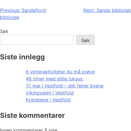
Innleggsnavigasjon
Previous:
Sandefjord
Next:
Sande bibliotek
bibliotek
Søk
Søk
Siste innlegg
6 vinteraktiviteter du må prøve
48 timer med stille luksus
17. mai i Vestfold – slik feirer byene
Vikingveien i Vestfold
Kyststiene i Vestfold
Siste kommentarer
Ingen kommentarer å vise.