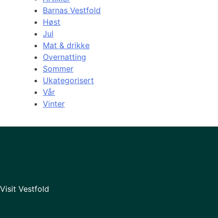
Barnas Vestfold
Høst
Jul
Mat & drikke
Overnatting
Sommer
Ukategorisert
Vår
Vinter
Visit Vestfold