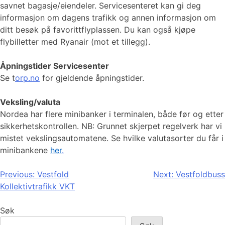
savnet bagasje/eiendeler. Servicesenteret kan gi deg
informasjon om dagens trafikk og annen informasjon om
ditt besøk på favorittflyplassen. Du kan også kjøpe
flybilletter med Ryanair (mot et tillegg).
Åpningstider Servicesenter
Se t
orp.no
for gjeldende åpningstider.
Veksling/valuta
Nordea har flere minibanker i terminalen, både før og etter
sikkerhetskontrollen. NB: Grunnet skjerpet regelverk har vi
mistet vekslingsautomatene. Se hvilke valutasorter du får i
minibankene
her
.
Innleggsnavigasjon
Previous:
Vestfold
Next:
Vestfoldbuss
Kollektivtrafikk VKT
Søk