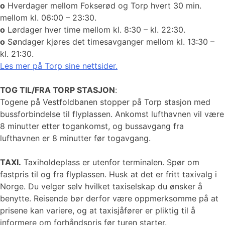
o
Hverdager mellom Fokserød og Torp hvert 30 min.
mellom kl. 06:00 – 23:30.
o
Lørdager hver time mellom kl. 8:30 – kl. 22:30.
o
Søndager kjøres det timesavganger mellom kl. 13:30 –
kl. 21:30.
​​​​​Les mer på Torp sine nettsider.
TOG TIL/FRA TORP STASJON
:
Togene på Vestfoldbanen stopper på Torp stasjon med
bussforbindelse til flyplassen. Ankomst lufthavnen vil være
8 minutter etter togankomst, og bussavgang fra
lufthavnen er 8 minutter før togavgang.
TAXI.
Taxiholdeplass er utenfor terminalen. Spør om
fastpris til og fra flyplassen. Husk at det er fritt taxivalg i
Norge. Du velger selv hvilket taxiselskap du ønsker å
benytte. Reisende bør derfor være oppmerksomme på at
prisene kan variere, og at taxisjåfører er pliktig til å
informere om forhåndspris før turen starter.