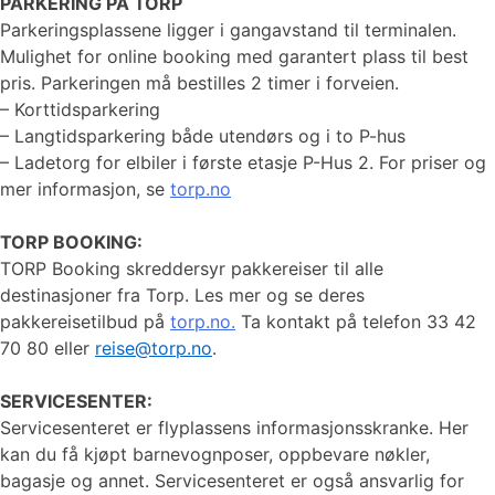
PARKERING PÅ TORP
Parkeringsplassene ligger i gangavstand til terminalen.
Mulighet for online booking med garantert plass til best
pris. Parkeringen må bestilles 2 timer i forveien.
– Korttidsparkering
– Langtidsparkering både utendørs og i to P-hus
– Ladetorg for elbiler i første etasje P-Hus 2. For priser og
mer informasjon, se
torp.no
TORP BOOKING:
TORP Booking skreddersyr pakkereiser til alle
destinasjoner fra Torp. Les mer og se deres
pakkereisetilbud på
torp.no.
Ta kontakt på telefon 33 42
70 80 eller
reise@torp.no
.
SERVICESENTER:
Servicesenteret er flyplassens informasjonsskranke. Her
kan du få kjøpt barnevognposer, oppbevare nøkler,
bagasje og annet. Servicesenteret er også ansvarlig for