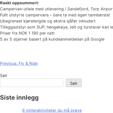
Raskt oppsummert:
Campervan-utleie med utlevering i Sandefjord, Torp Airpor
Fullt utstyrte campervans – bare ta med egen tannbørste!
Ubegrenset kjørelengde og ekstra sjåfør inkludert
Tilleggsutstyr som SUP, hengekøye, telt og turstaver kan l
Priser fra NOK 1 190 per natt
5 av 5 stjerner basert på kundeanmeldelser på Google
Innleggsnavigasjon
Previous:
Fly & Ride
Søk
Søk
Siste innlegg
6 vinteraktiviteter du må prøve