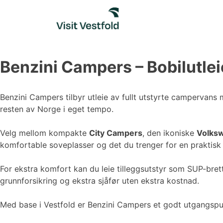
Skip
to
content
Benzini Campers – Bobilutlei
Benzini Campers tilbyr utleie av fullt utstyrte campervan
resten av Norge i eget tempo.
Velg mellom kompakte
City Campers
, den ikoniske
Volksw
komfortable soveplasser og det du trenger for en praktisk c
For ekstra komfort kan du leie tilleggsutstyr som SUP-brett
grunnforsikring og ekstra sjåfør uten ekstra kostnad.
Med base i Vestfold er Benzini Campers et godt utgangspunk