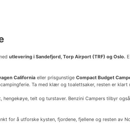
e
s med
utlevering i Sandefjord, Torp Airport (TRF) og Oslo.
En
agen California
eller prisgunstige
Compact Budget Camp
ampingferie. Ta med klær og toalettsaker, resten er klart n
, hengekøye, telt og turstaver. Benzini Campers tilbyr også 
t for å utforske kysten, fjordene, fjellene og resten av N