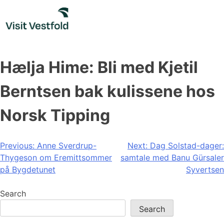
Skip
to
content
Hælja Hime: Bli med Kjetil
Berntsen bak kulissene hos
Norsk Tipping
Post
Previous:
Anne Sverdrup-
Next:
Dag Solstad-dager:
Thygeson om Eremittsommer
samtale med Banu Gürsaler
navigation
på Bygdetunet
Syvertsen
Search
Search