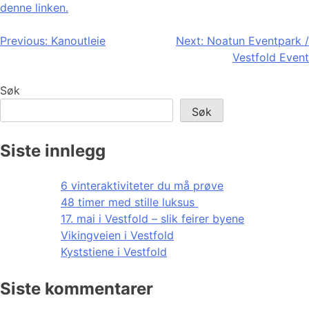
denne linken.
Innleggsnavigasjon
Previous:
Kanoutleie
Next:
Noatun Eventpark /
Vestfold Event
Søk
Søk
Siste innlegg
6 vinteraktiviteter du må prøve
48 timer med stille luksus
17. mai i Vestfold – slik feirer byene
Vikingveien i Vestfold
Kyststiene i Vestfold
Siste kommentarer