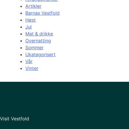
Artikler
Barnas Vestfold
Høst
Jul
Mat & drikke
Overnatting
Sommer
Ukategorisert
Vår
Vinter
Visit Vestfold