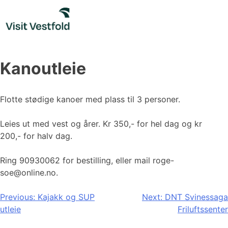
Skip
to
content
Kanoutleie
Flotte stødige kanoer med plass til 3 personer.
Leies ut med vest og årer. Kr 350,- for hel dag og kr
200,- for halv dag.
Ring 90930062 for bestilling, eller mail roge-
soe@online.no.
Innleggsnavigasjon
Previous:
Kajakk og SUP
Next:
DNT Svinessaga
utleie
Friluftssenter