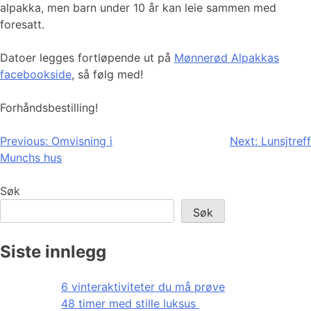
alpakka, men barn under 10 år kan leie sammen med
foresatt.
Datoer legges fortløpende ut på
Mønnerød Alpakkas
facebookside
, så følg med!
Forhåndsbestilling!
Innleggsnavigasjon
Previous:
Omvisning i
Next:
Lunsjtreff
Munchs hus
Søk
Søk
Siste innlegg
6 vinteraktiviteter du må prøve
48 timer med stille luksus