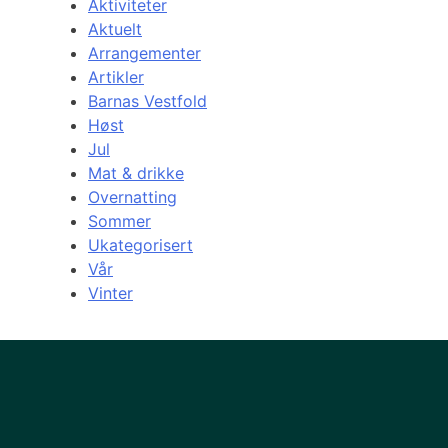
Aktiviteter
Aktuelt
Arrangementer
Artikler
Barnas Vestfold
Høst
Jul
Mat & drikke
Overnatting
Sommer
Ukategorisert
Vår
Vinter