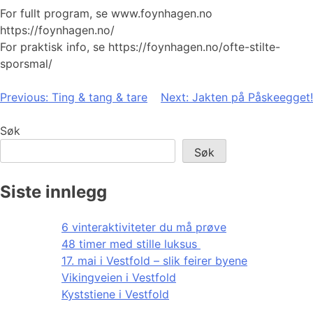
For fullt program, se www.foynhagen.no
https://foynhagen.no/
For praktisk info, se https://foynhagen.no/ofte-stilte-
sporsmal/
Innleggsnavigasjon
Previous:
Ting & tang & tare
Next:
Jakten på Påskeegget!
Søk
Søk
Siste innlegg
6 vinteraktiviteter du må prøve
48 timer med stille luksus
17. mai i Vestfold – slik feirer byene
Vikingveien i Vestfold
Kyststiene i Vestfold