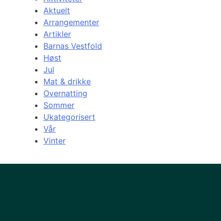
Aktuelt
Arrangementer
Artikler
Barnas Vestfold
Høst
Jul
Mat & drikke
Overnatting
Sommer
Ukategorisert
Vår
Vinter