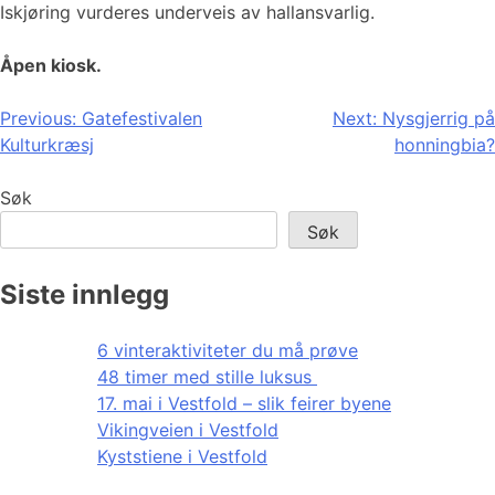
Iskjøring vurderes underveis av hallansvarlig.
Åpen kiosk.
Innleggsnavigasjon
Previous:
Gatefestivalen
Next:
Nysgjerrig på
Kulturkræsj
honningbia?
Søk
Søk
Siste innlegg
6 vinteraktiviteter du må prøve
48 timer med stille luksus
17. mai i Vestfold – slik feirer byene
Vikingveien i Vestfold
Kyststiene i Vestfold