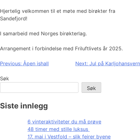
Hjertelig velkommen til et møte med birøkter fra
Sandefjord!
I samarbeid med Norges birøkterlag.
Arrangement i forbindelse med Friluftlivets år 2025.
Innleggsnavigasjon
Previous:
Åpen ishall
Next:
Jul på Karljohansvern
Søk
Søk
Siste innlegg
6 vinteraktiviteter du må prøve
48 timer med stille luksus
17. mai i Vestfold – slik feirer byene