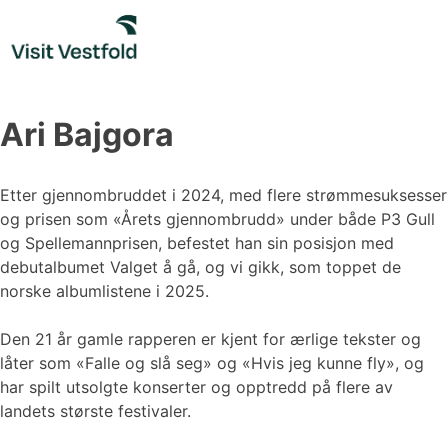
Skip
to
content
Ari Bajgora
Etter gjennombruddet i 2024, med flere strømmesuksesser
og prisen som «Årets gjennombrudd» under både P3 Gull
og Spellemannprisen, befestet han sin posisjon med
debutalbumet Valget å gå, og vi gikk, som toppet de
norske albumlistene i 2025.
Den 21 år gamle rapperen er kjent for ærlige tekster og
låter som «Falle og slå seg» og «Hvis jeg kunne fly», og
har spilt utsolgte konserter og opptredd på flere av
landets største festivaler.