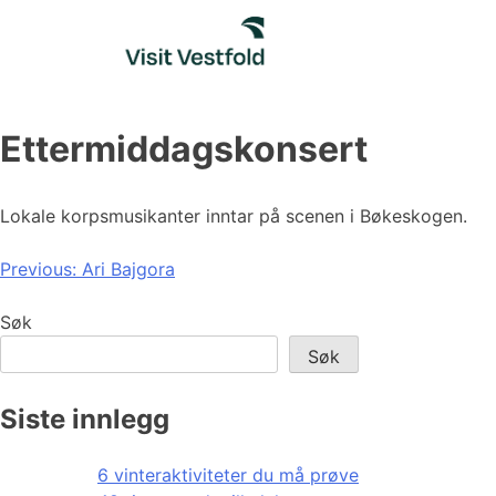
Skip
to
content
Ettermiddagskonsert
Lokale korpsmusikanter inntar på scenen i Bøkeskogen.
Innleggsnavigasjon
Previous:
Ari Bajgora
Søk
Søk
Siste innlegg
6 vinteraktiviteter du må prøve