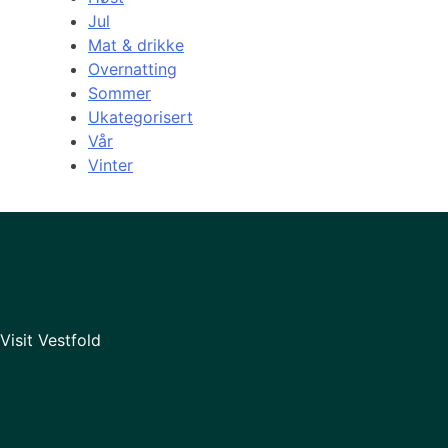
Jul
Mat & drikke
Overnatting
Sommer
Ukategorisert
Vår
Vinter
Visit Vestfold