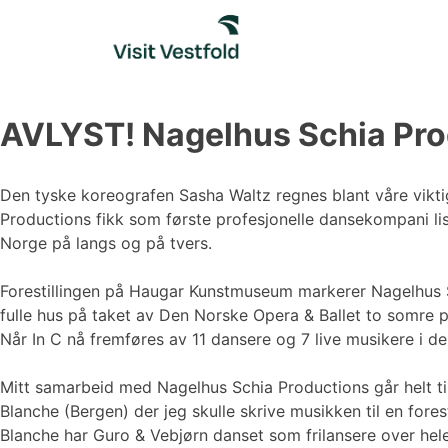
Skip
to
content
AVLYST! Nagelhus Schia Prod
Den tyske koreografen Sasha Waltz regnes blant våre vikt
Productions fikk som første profesjonelle dansekompani lis
Norge på langs og på tvers.
Forestillingen på Haugar Kunstmuseum markerer Nagelhus S
fulle hus på taket av Den Norske Opera & Ballet to somre
Når In C nå fremføres av 11 dansere og 7 live musikere i d
Mitt samarbeid med Nagelhus Schia Productions går helt ti
Blanche (Bergen) der jeg skulle skrive musikken til en fore
Blanche har Guro & Vebjørn danset som frilansere over hele v