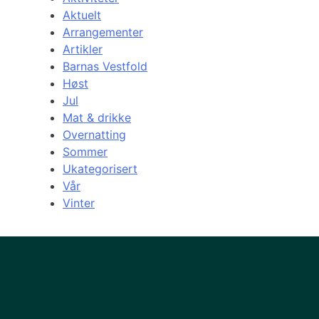
Aktuelt
Arrangementer
Artikler
Barnas Vestfold
Høst
Jul
Mat & drikke
Overnatting
Sommer
Ukategorisert
Vår
Vinter