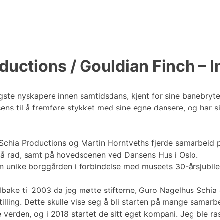
uctions / Gouldian Finch – I
igste nyskapere innen samtidsdans, kjent for sine banebry
ens til å fremføre stykket med sine egne dansere, og har si
chia Productions og Martin Horntveths fjerde samarbeid p
 på rad, samt på hovedscenen ved Dansens Hus i Oslo.
en unike borggården i forbindelse med museets 30-årsjubile
lbake til 2003 da jeg møtte stifterne, Guro Nagelhus Schia
stilling. Dette skulle vise seg å bli starten på mange samar
erden, og i 2018 startet de sitt eget kompani. Jeg ble raskt