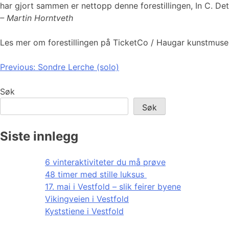
har gjort sammen er nettopp denne forestillingen, In C. Det
– Martin Horntveth
Les mer om forestillingen på TicketCo / Haugar kunstmuse
Innleggsnavigasjon
Previous:
Sondre Lerche (solo)
Søk
Søk
Siste innlegg
6 vinteraktiviteter du må prøve
48 timer med stille luksus
17. mai i Vestfold – slik feirer byene
Vikingveien i Vestfold
Kyststiene i Vestfold