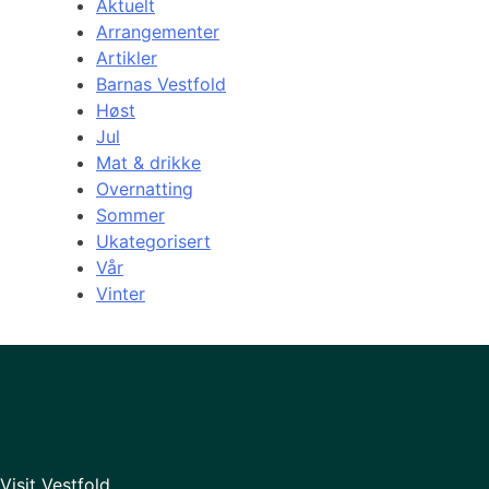
Aktuelt
Arrangementer
Artikler
Barnas Vestfold
Høst
Jul
Mat & drikke
Overnatting
Sommer
Ukategorisert
Vår
Vinter
Visit Vestfold