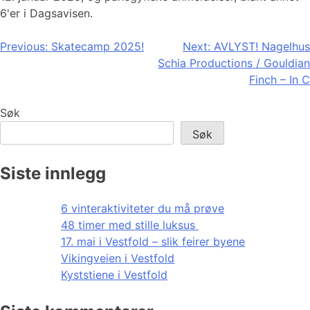
6'er i Dagsavisen.
Innleggsnavigasjon
Previous:
Skatecamp 2025!
Next:
AVLYST! Nagelhus
Schia Productions / Gouldian
Finch – In C
Søk
Søk
Siste innlegg
6 vinteraktiviteter du må prøve
48 timer med stille luksus
17. mai i Vestfold – slik feirer byene
Vikingveien i Vestfold
Kyststiene i Vestfold