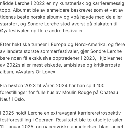
nådde Lerche i 2022 en ny kunstnerisk og karrieremessig
topp. Albumet ble av anmeldere beskrevet som et «et av
tidenes beste norske album» og «på høyde med de aller
største», og Sondre Lerche stod øverst på plakaten til
Øyafestivalen og flere andre festivaler.
Etter hektiske turneer i Europa og Nord-Amerika, og flere
av landets største sommerfestivaler, gjør Sondre Lerche
bare noen få eksklusive opptredener i 2023, i kjølvannet
av 2022s aller mest elskede, ambisiøse og kritikerroste
album, «Avatars Of Love».
Fra høsten 2023 til våren 2024 har han spilt 100
forestillinger for fulle hus av Moulin Rouge på Chateau
Neuf i Oslo.
I 2025 holdt Lerche en extravagant karriereretrospektiv
festforestilling i Operaen. Resultatet ble to utsolgte saler
12. januar 2025, og panegyriske anmeldelser, blant annet