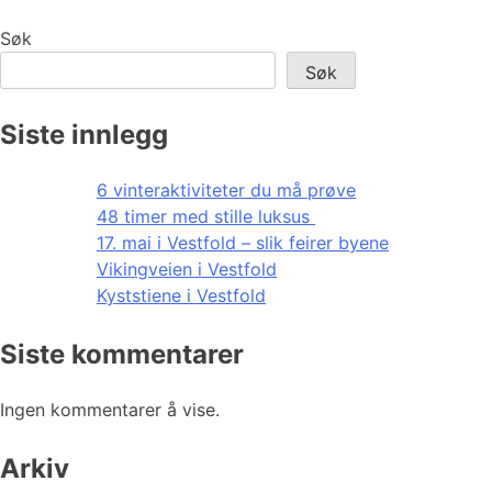
Søk
Søk
Siste innlegg
6 vinteraktiviteter du må prøve
48 timer med stille luksus
17. mai i Vestfold – slik feirer byene
Vikingveien i Vestfold
Kyststiene i Vestfold
Siste kommentarer
Ingen kommentarer å vise.
Arkiv