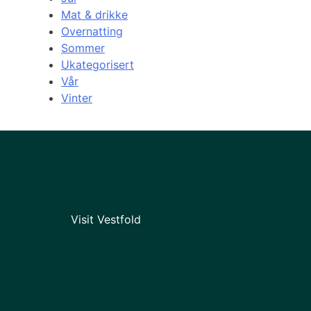
Mat & drikke
Overnatting
Sommer
Ukategorisert
Vår
Vinter
Visit Vestfold