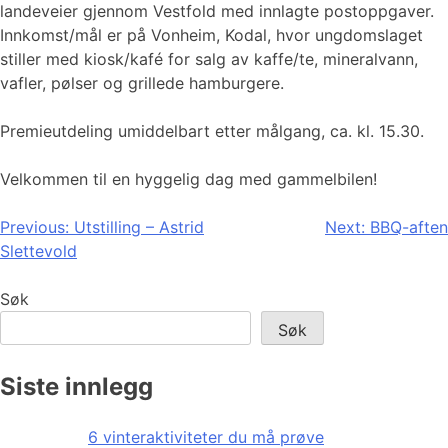
landeveier gjennom Vestfold med innlagte postoppgaver.
Innkomst/mål er på Vonheim, Kodal, hvor ungdomslaget
stiller med kiosk/kafé for salg av kaffe/te, mineralvann,
vafler, pølser og grillede hamburgere.
Premieutdeling umiddelbart etter målgang, ca. kl. 15.30.
Velkommen til en hyggelig dag med gammelbilen!
Innleggsnavigasjon
Previous:
Utstilling – Astrid
Next:
BBQ-aften
Slettevold
Søk
Søk
Siste innlegg
6 vinteraktiviteter du må prøve