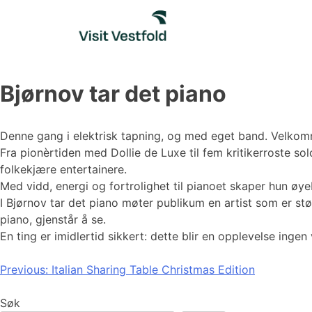
Skip
to
content
Bjørnov tar det piano
Denne gang i elektrisk tapning, og med eget band. Velkomme
Fra pionèrtiden med Dollie de Luxe til fem kritikerroste so
folkekjære entertainere.
Med vidd, energi og fortrolighet til pianoet skaper hun øyeb
I Bjørnov tar det piano møter publikum en artist som er st
piano, gjenstår å se.
En ting er imidlertid sikkert: dette blir en opplevelse ingen 
Innleggsnavigasjon
Previous:
Italian Sharing Table Christmas Edition
Søk