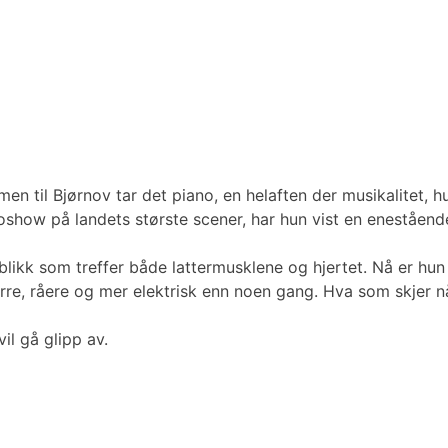
n til Bjørnov tar det piano, en helaften der musikalitet, h
loshow på landets største scener, har hun vist en enestående
likk som treffer både lattermusklene og hjertet. Nå er hun kl
ørre, råere og mer elektrisk enn noen gang. Hva som skjer n
vil gå glipp av.