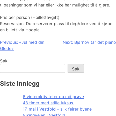
tilpasninger som vi har eller ikke har mulighet til å gjøre.
Pris per person (+billettavgift)
Reservasjon: Du reserverer plass til deg/dere ved å kjøpe
en billett via Hoopla
Innleggsnavigasjon
Previous:
«Jul med din
Next:
Bjørnov tar det piano
Glede»
Søk
Søk
Siste innlegg
6 vinteraktiviteter du må prøve
48 timer med stille luksus
17. mai i Vestfold – slik feirer byene
Vikingveien i Vestfold