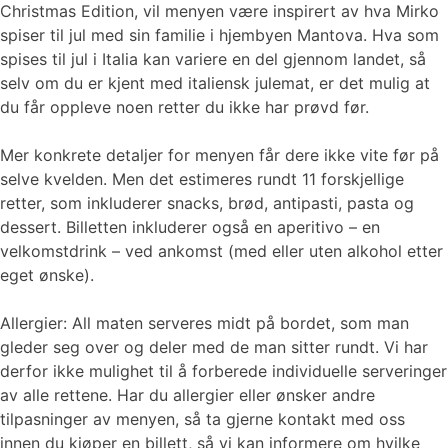
Christmas Edition, vil menyen være inspirert av hva Mirko
spiser til jul med sin familie i hjembyen Mantova. Hva som
spises til jul i Italia kan variere en del gjennom landet, så
selv om du er kjent med italiensk julemat, er det mulig at
du får oppleve noen retter du ikke har prøvd før.
Mer konkrete detaljer for menyen får dere ikke vite før på
selve kvelden. Men det estimeres rundt 11 forskjellige
retter, som inkluderer snacks, brød, antipasti, pasta og
dessert. Billetten inkluderer også en aperitivo – en
velkomstdrink – ved ankomst (med eller uten alkohol etter
eget ønske).
Allergier: All maten serveres midt på bordet, som man
gleder seg over og deler med de man sitter rundt. Vi har
derfor ikke mulighet til å forberede individuelle serveringer
av alle rettene. Har du allergier eller ønsker andre
tilpasninger av menyen, så ta gjerne kontakt med oss
innen du kjøper en billett, så vi kan informere om hvilke