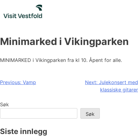
Skip
to
content
Minimarked i Vikingparken
MINIMARKED i Vikingparken fra kl 10. Åpent for alle.
Innleggsnavigasjon
Previous:
Vamp
Next:
Julekonsert med
klassiske gitarer
Søk
Søk
Siste innlegg