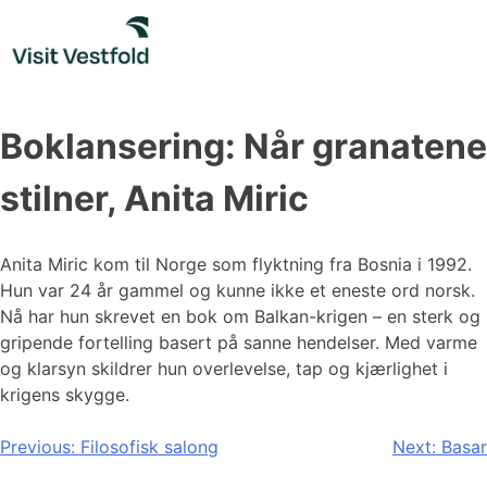
Skip
to
content
Boklansering: Når granatene
stilner, Anita Miric
Anita Miric kom til Norge som flyktning fra Bosnia i 1992.
Hun var 24 år gammel og kunne ikke et eneste ord norsk.
Nå har hun skrevet en bok om Balkan-krigen – en sterk og
gripende fortelling basert på sanne hendelser. Med varme
og klarsyn skildrer hun overlevelse, tap og kjærlighet i
krigens skygge.
Innleggsnavigasjon
Previous:
Filosofisk salong
Next:
Basar