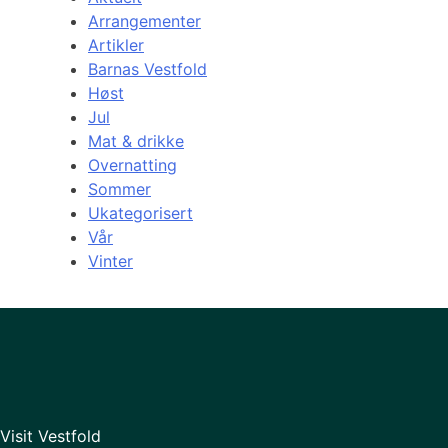
Arrangementer
Artikler
Barnas Vestfold
Høst
Jul
Mat & drikke
Overnatting
Sommer
Ukategorisert
Vår
Vinter
Visit Vestfold