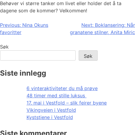
Behøver vi større tanker om livet eller holder det å ta
dagene som de kommer? Velkommen!
Innleggsnavigasjon
Previous:
Nina Okuns
Next:
Boklansering: Når
favoritter
granatene stilner, Anita Miric
Søk
Søk
Siste innlegg
6 vinteraktiviteter du må prøve
48 timer med stille luksus
17. mai i Vestfold – slik feirer byene
Vikingveien i Vestfold
Kyststiene i Vestfold
Siste kommentarer