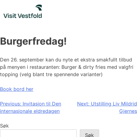
Skip
to
content
Burgerfredag!
Den 26. september kan du nyte et ekstra smakfullt tilbud
på menyen i restauranten: Burger & dirty fries med valgfri
topping (velg blant tre spennende varianter)
Book bord her
Innleggsnavigasjon
Previous:
Invitasjon til Den
Next:
Utstilling Liv Mildrid
internasjonale eldredagen
Gjernes
Søk
Søk