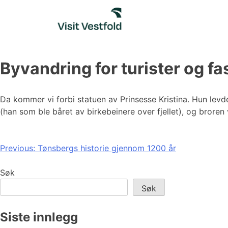
Skip
to
content
Byvandring for turister og f
Da kommer vi forbi statuen av Prinsesse Kristina. Hun lev
(han som ble båret av birkebeinere over fjellet), og bror
Innleggsnavigasjon
Previous:
Tønsbergs historie gjennom 1200 år
Søk
Søk
Siste innlegg