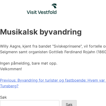
Skip
to
content
Musikalsk byvandring
Willy Aagre, kjent fra bandet "Sviskeprinsene", vil fortell
Seigmenn samt organisten Gottlieb Ferdinand Rojahn (1860-
Ingen påmelding, bare møt opp.
Velkommen!
Innleggsnavigasjon
Previous:
Byvandring for turister og fastboende: Hvem var 
Tunsberg?
Søk
Søk